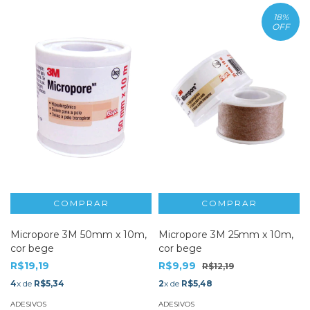
18
%
OFF
Micropore 3M 50mm x 10m,
Micropore 3M 25mm x 10m,
cor bege
cor bege
R$19,19
R$9,99
R$12,19
4
x de
R$5,34
2
x de
R$5,48
ADESIVOS
ADESIVOS