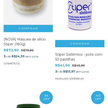
(NOVA) Máscara de silício
Stiper (180g)
R$72,90
R$79,90
Stiper Sistêmico - pote com
3
x de
R$24,30
sem juros
50 pastilhas
COSMÉTICOS
R$41,90
R$45,90
3
x de
R$13,97
sem juros
PASTILHAS SISTÊMICAS
9
%
14
%
OFF
OFF