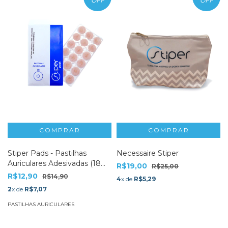
OFF
OFF
Stiper Pads - Pastilhas
Necessaire Stiper
Auriculares Adesivadas (18
R$19,00
R$25,00
un)
R$12,90
R$14,90
4
x de
R$5,29
2
x de
R$7,07
PASTILHAS AURICULARES