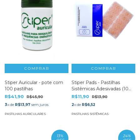
Stiper Auricular - pote com
Stiper Pads - Pastilhas
100 pastilhas
Sistêmicas Adesivadas (10
un)
R$41,90
R$11,90
R$45,90
R$13,90
3
x de
R$13,97
sem juros
2
x de
R$6,52
PASTILHAS AURICULARES
PASTILHAS SISTÊMICAS
13
%
24
%